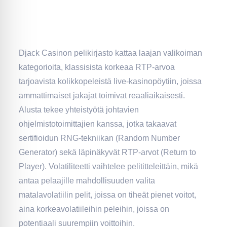
Pelitarjonta – kolikkopelit,
pöytäpelit, live-kasino ja pokeri
Djack Casinon pelikirjasto kattaa laajan valikoiman
kategorioita, klassisista korkeaa RTP-arvoa
tarjoavista kolikkopeleistä live-kasinopöytiin, joissa
ammattimaiset jakajat toimivat reaaliaikaisesti.
Alusta tekee yhteistyötä johtavien
ohjelmistotoimittajien kanssa, jotka takaavat
sertifioidun RNG-tekniikan (Random Number
Generator) sekä läpinäkyvät RTP-arvot (Return to
Player). Volatiliteetti vaihtelee pelititteleittäin, mikä
antaa pelaajille mahdollisuuden valita
matalavolatiilin pelit, joissa on tiheät pienet voitot,
aina korkeavolatiileihin peleihin, joissa on
potentiaali suurempiin voittoihin.