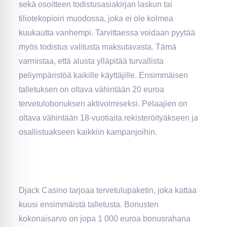
sekä osoitteen todistusasiakirjan laskun tai
tiliotekopioin muodossa, joka ei ole kolmea
kuukautta vanhempi. Tarvittaessa voidaan pyytää
myös todistus valitusta maksutavasta. Tämä
varmistaa, että alusta ylläpitää turvallista
peliympäristöä kaikille käyttäjille. Ensimmäisen
talletuksen on oltava vähintään 20 euroa
tervetulobonuksen aktivoimiseksi. Pelaajien on
oltava vähintään 18-vuotiaita rekisteröityäkseen ja
osallistuakseen kaikkiin kampanjoihin.
Bonukset ja kampanjat
Djack Casino tarjoaa tervetulupaketin, joka kattaa
kuusi ensimmäistä talletusta. Bonusten
kokonaisarvo on jopa 1 000 euroa bonusrahana