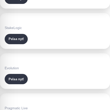
Super Stake Roulette
StakeLogic
Pelaa nyt!
Infinite Blackjack
Evolution
Pelaa nyt!
Sweet Bonanza CandyLand
Pragmatic Live