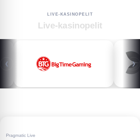
LIVE-KASINOPELIT
Live-kasinopelit
❮
❯
Mega Baccarat
Pragmatic Live