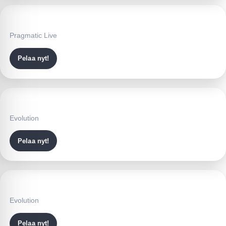
PowerUP Roulette
Pragmatic Live
Pelaa nyt!
Lightning Blackjack
Evolution
Pelaa nyt!
Bac Bo
Evolution
Pelaa nyt!