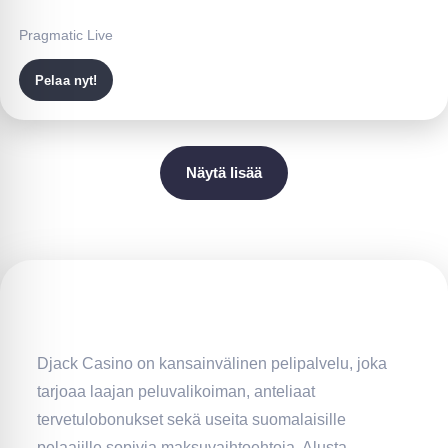
Blackjack Lobby
Pragmatic Live
Pelaa nyt!
Näytä lisää
Djack Casino Suomen pelaajille
Djack Casino on kansainvälinen pelipalvelu, joka
tarjoaa laajan peluvalikoiman, anteliaat
tervetulobonukset sekä useita suomalaisille
pelaajille sopivia maksuvaihtoehtoja. Alusta