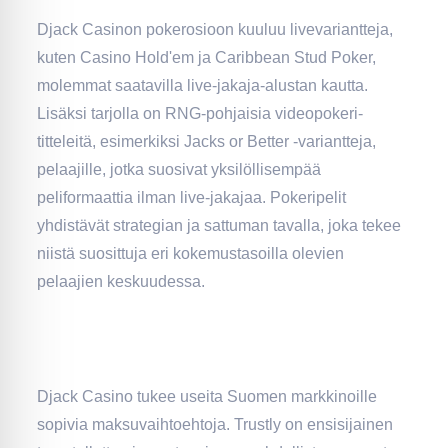
Djack Casinon pokerosioon kuuluu livevariantteja,
kuten Casino Hold'em ja Caribbean Stud Poker,
molemmat saatavilla live-jakaja-alustan kautta.
Lisäksi tarjolla on RNG-pohjaisia videopokeri-
titteleitä, esimerkiksi Jacks or Better -variantteja,
pelaajille, jotka suosivat yksilöllisempää
peliformaattia ilman live-jakajaa. Pokeripelit
yhdistävät strategian ja sattuman tavalla, joka tekee
niistä suosittuja eri kokemustasoilla olevien
pelaajien keskuudessa.
Maksutavat
Djack Casino tukee useita Suomen markkinoille
sopivia maksuvaihtoehtoja. Trustly on ensisijainen