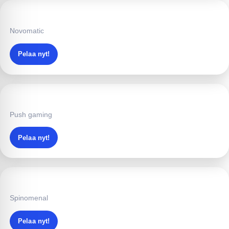
Book of Ra Deluxe
Novomatic
Pelaa nyt!
Big Bamboo
Push gaming
Pelaa nyt!
Majestic King
Spinomenal
Pelaa nyt!