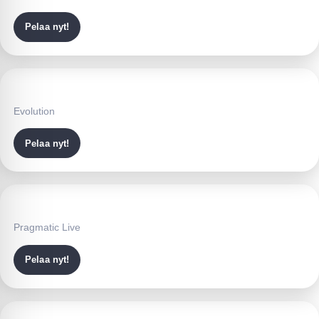
Pelaa nyt!
Cash or Crash
Evolution
Pelaa nyt!
Roulette Ruby
Pragmatic Live
Pelaa nyt!