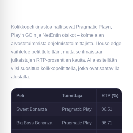
Online-kolikkopelit
Kolikkopelikirjastoa hallitsevat Pragmatic Playn,
Play'n GO:n ja NetEntin otsikot – kolme alan
arvostetuimmista ohjelmistotoimittajista. House edge
vaihtelee pelititteleittäin, mutta se ilmaistaan
julkaistujen RTP-prosenttien kautta. Alla esitellään
viisi suosittua kolikkopelitittelia, jotka ovat saatavilla
alustalla.
Peli
Toimittaja
RTP (%)
Sweet Bonanza
Pragmatic Play
96,51
Big Bass Bonanza
Pragmatic Play
96,71