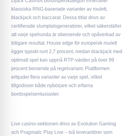
Djack Casinos bordsspelskategori innehåller
klassiska RNG-baserade varianter av roulett,
blackjack och baccarat. Dessa titlar drivs av
certifierade slumptalsgeneratorer, vilket säkerställer
att varje spelrunda är oberoende och opåverkad av
tidigare resultat. House edge för europeisk roulett
ligger typiskt runt 2,7 procent, medan blackjack med
optimalt spel kan uppnå RTP-värden på över 99
procent beroende på regelvariant. Plattformen
erbjuder flera varianter av varje spel, vilket
tillgodoser både nybörjare och erfarna
bordsspelsentusiaster.
Live Casino
Live casino-sektionen drivs av Evolution Gaming
och Pragmatic Play Live – två leverantörer som