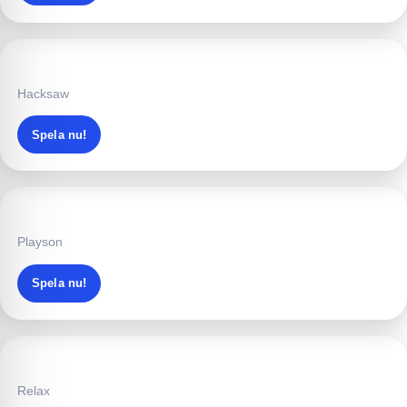
Duel at Dawn
Hacksaw
Spela nu!
Lightning Clovers: Hit the Bonus
Playson
Spela nu!
Ancient Tumble
Relax