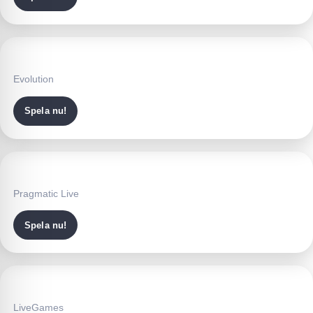
Crazy Pachinko
Evolution
Spela nu!
Mega Wheel
Pragmatic Live
Spela nu!
Auto Roulette
LiveGames