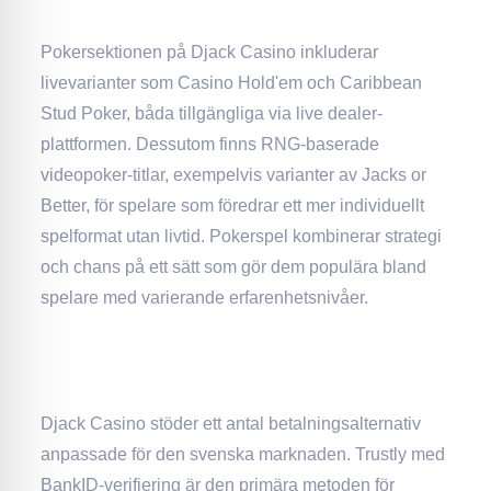
Poker
Pokersektionen på Djack Casino inkluderar
livevarianter som Casino Hold'em och Caribbean
Stud Poker, båda tillgängliga via live dealer-
plattformen. Dessutom finns RNG-baserade
videopoker-titlar, exempelvis varianter av Jacks or
Better, för spelare som föredrar ett mer individuellt
spelformat utan livtid. Pokerspel kombinerar strategi
och chans på ett sätt som gör dem populära bland
spelare med varierande erfarenhetsnivåer.
Betalningsmetoder i SEK
Djack Casino stöder ett antal betalningsalternativ
anpassade för den svenska marknaden. Trustly med
BankID-verifiering är den primära metoden för