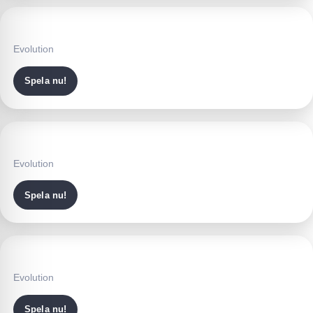
Infinite Blackjack
Evolution
Spela nu!
Mega Ball
Evolution
Spela nu!
Infinite Free Bet Blackjack
Evolution
Spela nu!