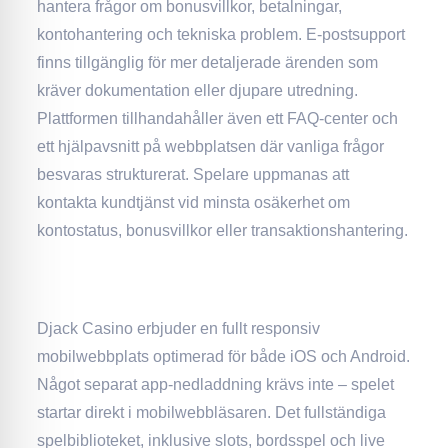
hantera frågor om bonusvillkor, betalningar,
kontohantering och tekniska problem. E-postsupport
finns tillgänglig för mer detaljerade ärenden som
kräver dokumentation eller djupare utredning.
Plattformen tillhandahåller även ett FAQ-center och
ett hjälpavsnitt på webbplatsen där vanliga frågor
besvaras strukturerat. Spelare uppmanas att
kontakta kundtjänst vid minsta osäkerhet om
kontostatus, bonusvillkor eller transaktionshantering.
Mobilspel
Djack Casino erbjuder en fullt responsiv
mobilwebbplats optimerad för både iOS och Android.
Något separat app-nedladdning krävs inte – spelet
startar direkt i mobilwebbläsaren. Det fullständiga
spelbiblioteket, inklusive slots, bordsspel och live