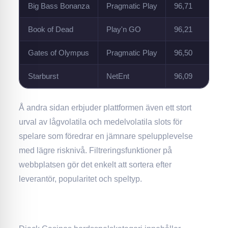
Big Bass Bonanza
Pragmatic Play
96,71
Book of Dead
Play'n GO
96,21
Gates of Olympus
Pragmatic Play
96,50
Starburst
NetEnt
96,09
Å andra sidan erbjuder plattformen även ett stort
urval av lågvolatila och medelvolatila slots för
spelare som föredrar en jämnare spelupplevelse
med lägre risknivå. Filtreringsfunktioner på
webbplatsen gör det enkelt att sortera efter
leverantör, popularitet och speltyp.
Bordsspel