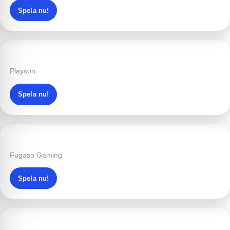
Spela nu!
Coin Strike Hold and Win
Playson
Spela nu!
Thor Power Link: RUNNING
Fugaso Gaming
Spela nu!
Sweet Bonanza 1000