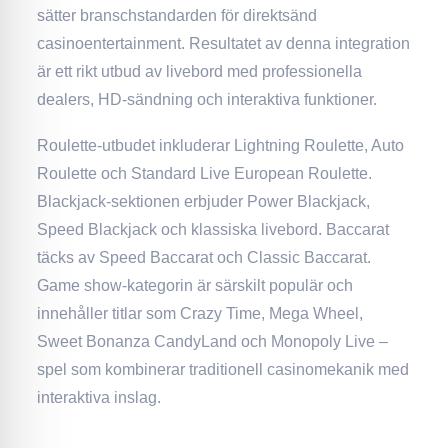
sätter branschstandarden för direktsänd
casinoentertainment. Resultatet av denna integration
är ett rikt utbud av livebord med professionella
dealers, HD-sändning och interaktiva funktioner.
Roulette-utbudet inkluderar Lightning Roulette, Auto
Roulette och Standard Live European Roulette.
Blackjack-sektionen erbjuder Power Blackjack,
Speed Blackjack och klassiska livebord. Baccarat
täcks av Speed Baccarat och Classic Baccarat.
Game show-kategorin är särskilt populär och
innehåller titlar som Crazy Time, Mega Wheel,
Sweet Bonanza CandyLand och Monopoly Live –
spel som kombinerar traditionell casinomekanik med
interaktiva inslag.