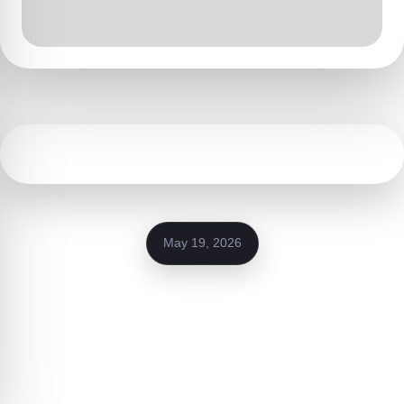
May 19, 2026