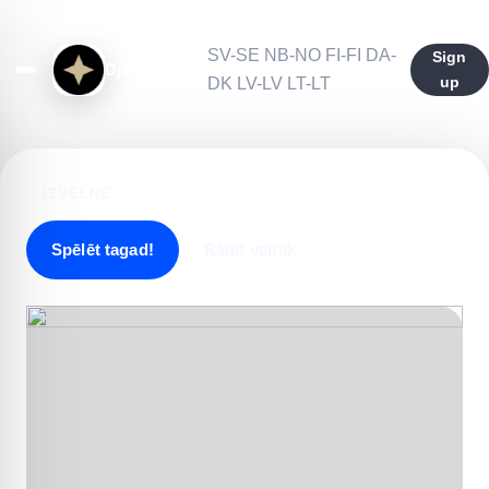
SV-SE
NB-NO
FI-FI
DA-
Sign
Djack Casino
up
DK
LV-LV
LT-LT
IZVĒLNE
Spēlēt tagad!
Rādīt vairāk