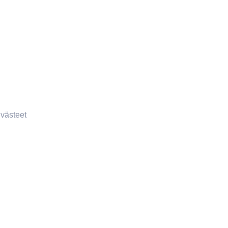
västeet
i