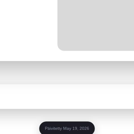
Päivitetty May 19, 2026